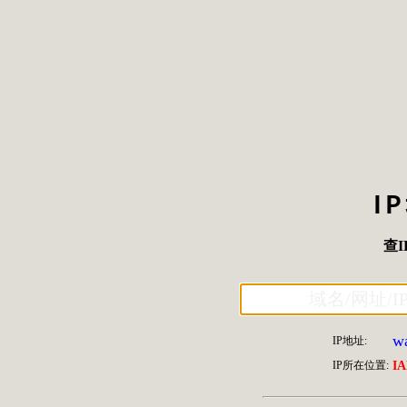
I
查I
wa
IP地址:
IP所在位置:
I