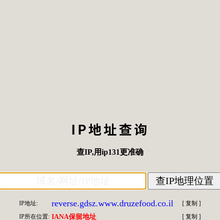
IP地址查询
查IP
,用
ip131
更准确
reverse.gdsz.www.druzefood.co.il
IP地址:
[
复制
]
IP所在位置:
IANA保留地址
[
复制
]