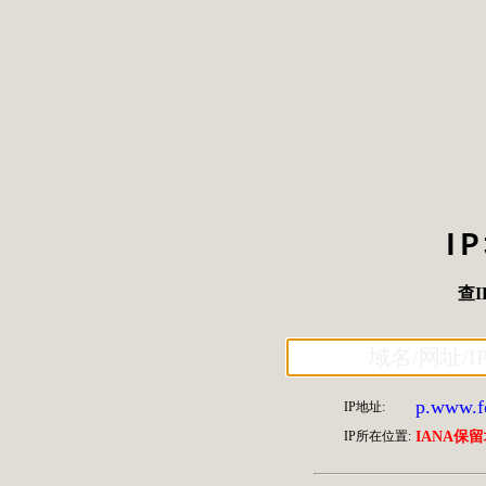
I
查I
p.www.fo
IP地址:
IP所在位置:
IANA保