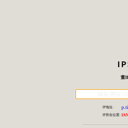
I
查I
p.t
IP地址:
IP所在位置:
IA