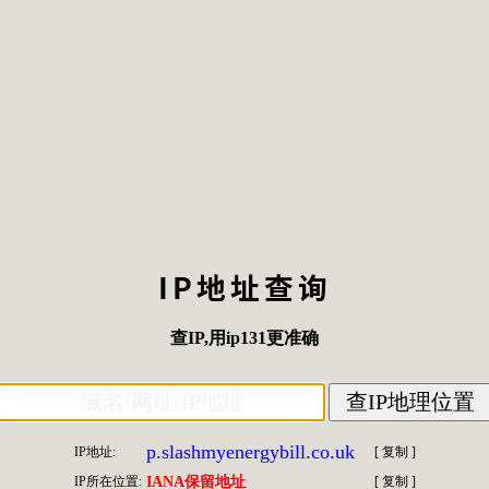
IP地址查询
查IP
,用
ip131
更准确
p.slashmyenergybill.co.uk
IP地址:
[
复制
]
IP所在位置:
IANA保留地址
[
复制
]