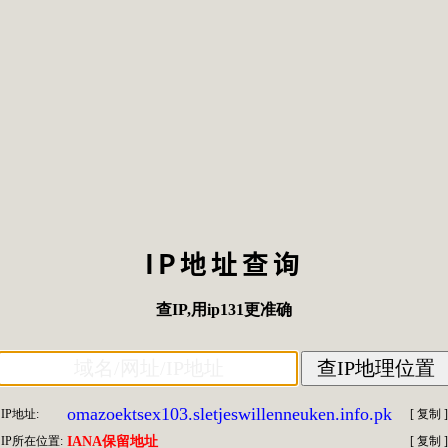
IP地址查询
查IP
,用
ip131
更准确
omazoektsex103.sletjeswillenneuken.info.pk
IP地址:
[
复制
]
IP所在位置:
IANA保留地址
[
复制
]