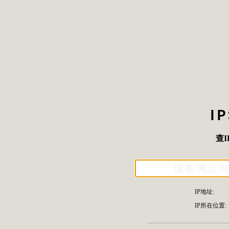
I
查I
IP地址:
IP所在位置: