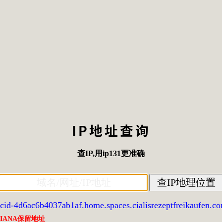
IP地址查询
查IP
,用
ip131
更准确
cid-4d6ac6b4037ab1af.home.spaces.cialisrezeptfreikaufen.c
IANA保留地址