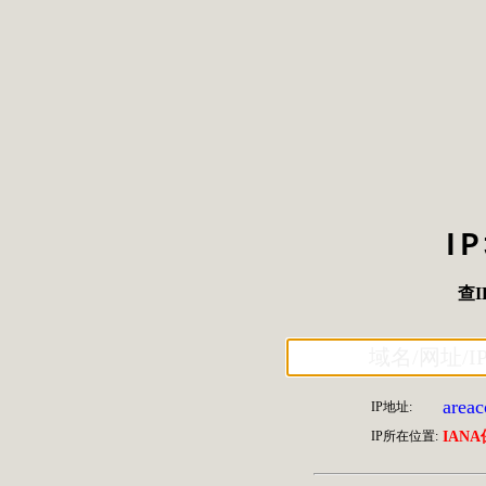
I
查I
areac
IP地址:
IP所在位置:
IAN