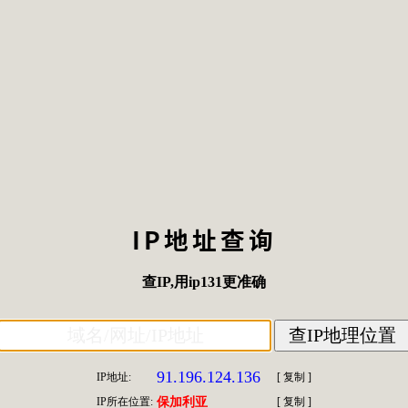
IP地址查询
查IP
,用
ip131
更准确
91.196.124.136
IP地址:
[
复制
]
IP所在位置:
保加利亚
[
复制
]