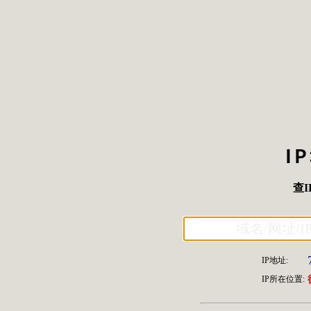
I
查I
IP地址:
IP所在位置: