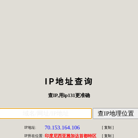
IP地址查询
查IP
,用
ip131
更准确
70.153.164.106
IP地址:
[
复制
]
IP所在位置:
印度尼西亚雅加达首都特区
[
复制
]