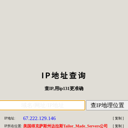
IP地址查询
查IP
,用
ip131
更准确
67.222.129.146
IP地址:
[
复制
]
IP所在位置:
美国得克萨斯州达拉斯Tailor_Made_Servers公司
[
复制
]