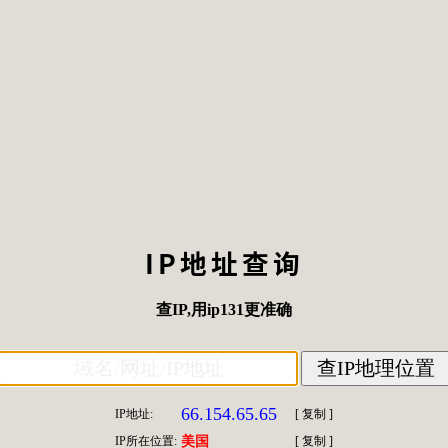
IP地址查询
查IP
,用
ip131
更准确
66.154.65.65
IP地址:
[
复制
]
IP所在位置:
美国
[
复制
]