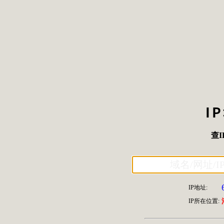
I
查I
IP地址:
IP所在位置: