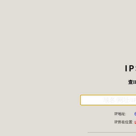
I
查I
IP地址:
IP所在位置: