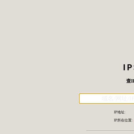
I
查I
IP地址:
IP所在位置: