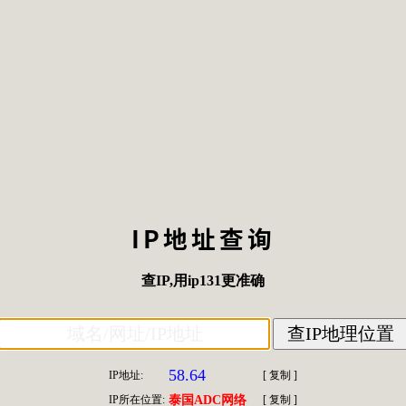
IP地址查询
查IP
,用
ip131
更准确
58.64
IP地址:
[
复制
]
IP所在位置:
泰国ADC网络
[
复制
]