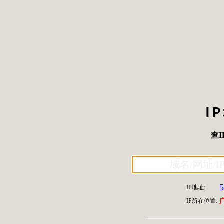
I
查I
5
IP地址:
IP所在位置: