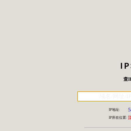
I
查I
5
IP地址:
IP所在位置: