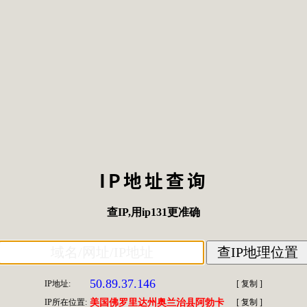
IP地址查询
查IP
,用
ip131
更准确
50.89.37.146
IP地址:
[
复制
]
IP所在位置:
美国佛罗里达州奥兰治县阿勃卡
[
复制
]