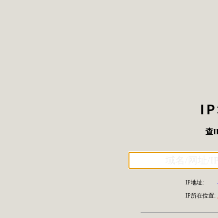
I
查I
IP地址:
IP所在位置: