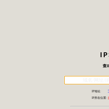
I
查I
IP地址:
IP所在位置: