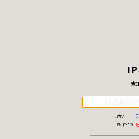
I
查I
3
IP地址:
IP所在位置: