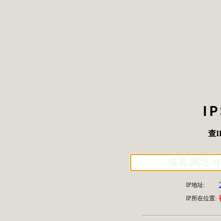
I
查I
IP地址:
IP所在位置: