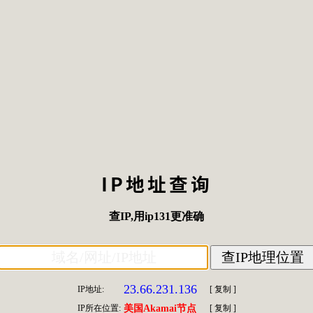
IP地址查询
查IP
,用
ip131
更准确
23.66.231.136
IP地址:
[
复制
]
IP所在位置:
美国Akamai节点
[
复制
]