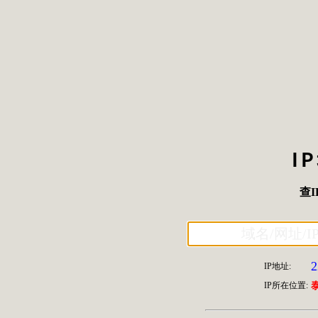
I
查I
2
IP地址:
IP所在位置: