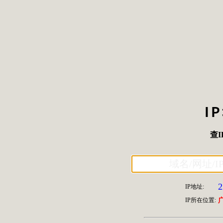
I
查I
2
IP地址:
IP所在位置: