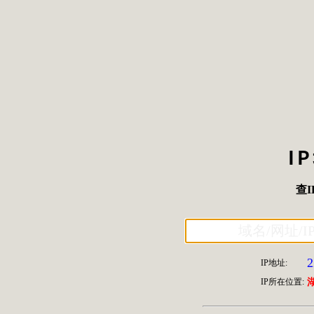
I
查I
2
IP地址:
IP所在位置: