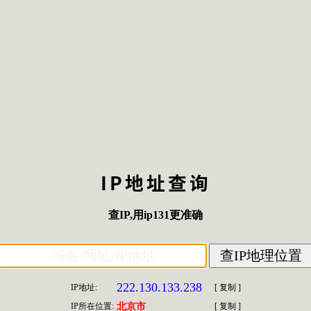
IP地址查询
查IP
,用
ip131
更准确
222.130.133.238
IP地址:
[
复制
]
IP所在位置:
北京市
[
复制
]