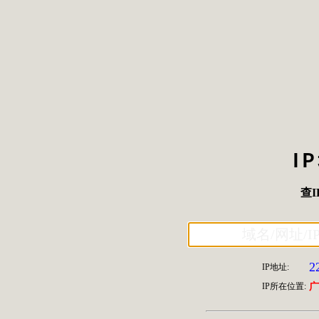
I
查I
2
IP地址:
IP所在位置:
广