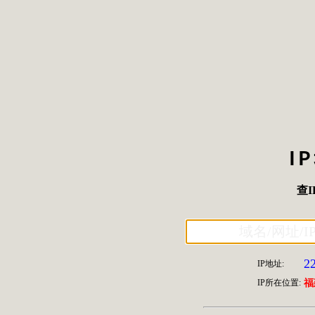
I
查I
2
IP地址:
IP所在位置:
福