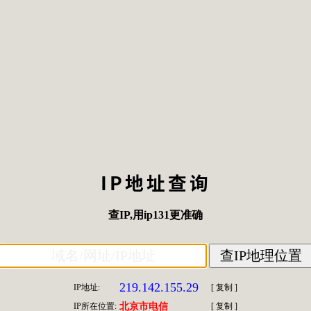
IP地址查询
查IP
,用
ip131
更准确
219.142.155.29
IP地址:
[
复制
]
IP所在位置:
北京市电信
[
复制
]