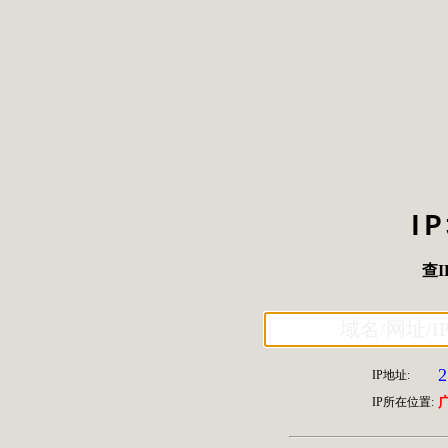
I
查I
2
IP地址:
IP所在位置: