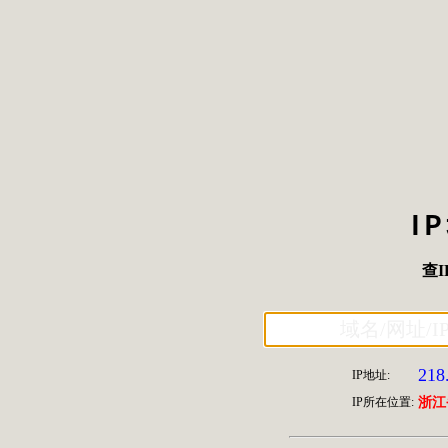
I
查I
218
IP地址:
IP所在位置:
浙江