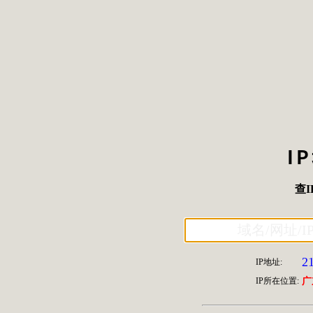
I
查I
2
IP地址:
IP所在位置:
广