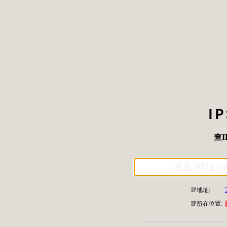
I
查I
IP地址:
IP所在位置: