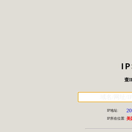
I
查I
20
IP地址:
IP所在位置:
美国