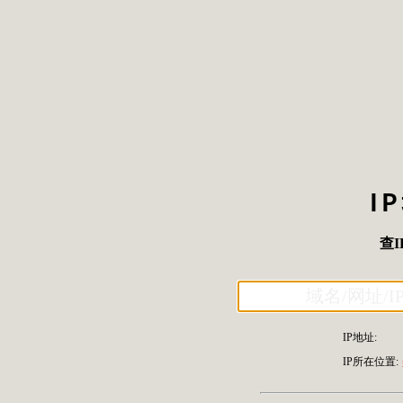
I
查I
IP地址:
IP所在位置: