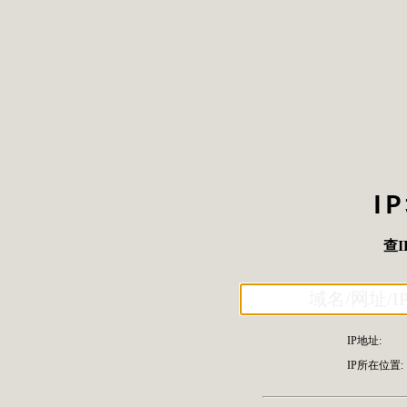
I
查I
IP地址:
IP所在位置: