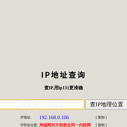
IP地址查询
查IP
,用
ip131
更准确
192.168.0.106
IP地址:
[
复制
]
IP所在位置:
局域网对方和您在同一内部网
[
复制
]