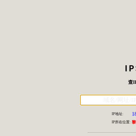
I
查I
1
IP地址:
IP所在位置:
黎