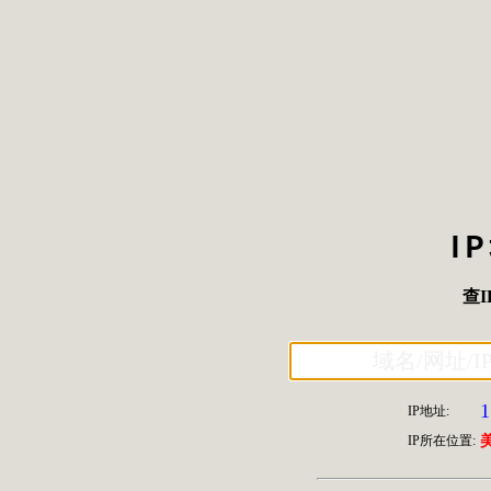
I
查I
1
IP地址:
IP所在位置:
美