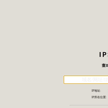
I
查I
IP地址:
IP所在位置: