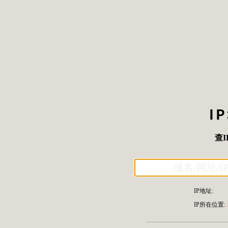
I
查I
IP地址:
IP所在位置: