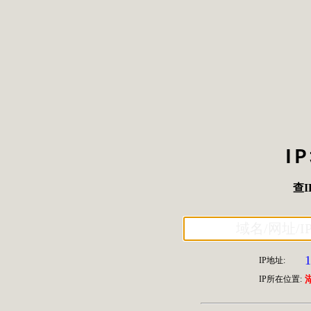
I
查I
1
IP地址:
IP所在位置: