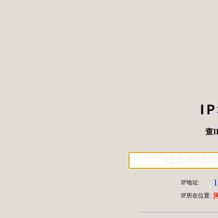
I
查I
1
IP地址:
IP所在位置: