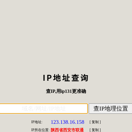
IP地址查询
查IP
,用
ip131
更准确
123.138.16.158
IP地址:
[
复制
]
IP所在位置:
陕西省西安市联通
[
复制
]