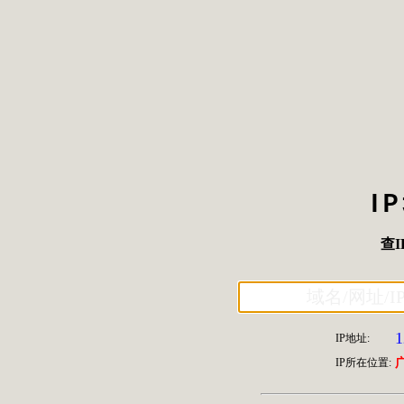
I
查I
1
IP地址:
IP所在位置: