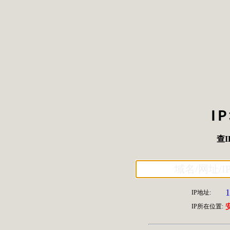
I
查I
1
IP地址:
IP所在位置: